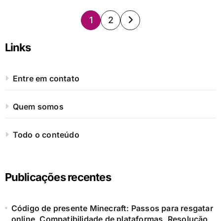
Posts
1
2
pagination
Links
Entre em contato
Quem somos
Todo o conteúdo
Publicações recentes
Código de presente Minecraft: Passos para resgatar
online, Compatibilidade de plataformas, Resolução