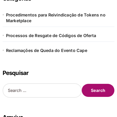
Procedimentos para Reivindicação de Tokens no
Marketplace
Processos de Resgate de Códigos de Oferta
Reclamações de Queda do Evento Cape
Pesquisar
S
e
a
r
c
h